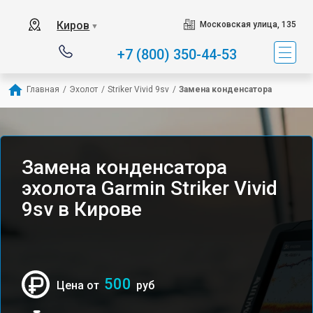
Киров
Московская улица, 135
▼
+7 (800) 350-44-53
Главная
/
Эхолот
/
Striker Vivid 9sv
/
Замена конденсатора
Замена конденсатора
эхолота Garmin Striker Vivid
9sv в Кирове
500
Цена от
руб