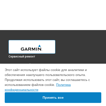
Сервисный ремонт
ВЫБЕРИ СВОЙ ГОРОД
Этот сайт использует файлы cookie для аналитики и
Разблокировка заклинивания GPS-ошейника T5 Garmin в
обеспечения наилучшего пользовательского опыта.
Краснодаре
Продолжая использовать этот сайт, вы соглашаетесь с
Разблокировка заклинивания GPS-ошейника T5 Garmin в
использованием файлов cookie.
Политика
Ростове-на-Дону
конфиденциальности
Разблокировка заклинивания GPS-ошейника T5 Garmin в
Нижнем Новгороде
Принять все
Разблокировка заклинивания GPS-ошейника T5 Garmin в
Новосибирске