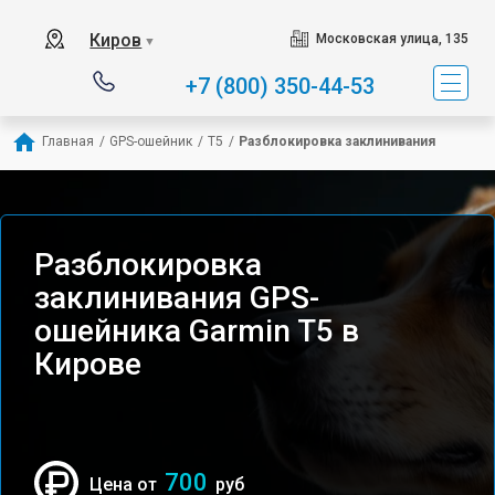
Киров
Московская улица, 135
▼
+7 (800) 350-44-53
Главная
/
GPS-ошейник
/
T5
/
Разблокировка заклинивания
Разблокировка
заклинивания GPS-
ошейника Garmin T5 в
Кирове
700
Цена от
руб