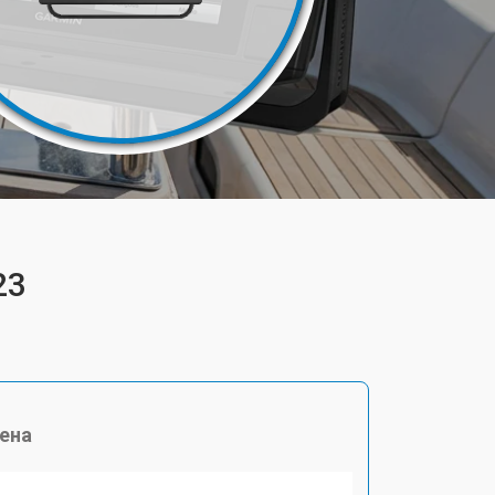
23
ена