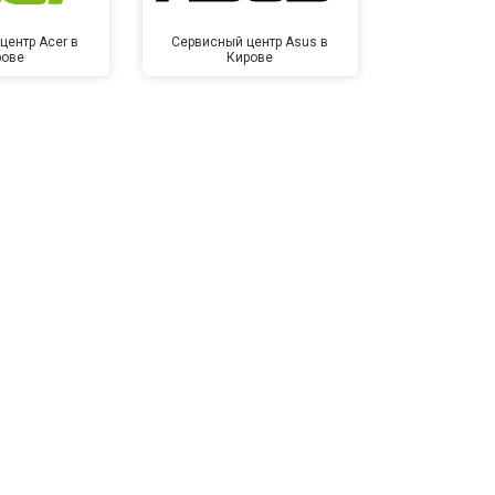
центр Acer в
Сервисный центр Asus в
Сервисный це
рове
Кирове