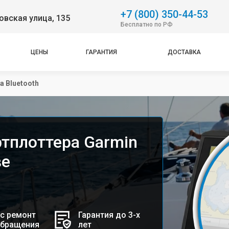
+7 (800) 350-44-53
вская улица, 135
Бесплатно по РФ
ЦЕНЫ
ГАРАНТИЯ
ДОСТАВКА
а Bluetooth
ртплоттера Garmin
ве
с ремонт
Гарантия до 3-х
обращения
лет