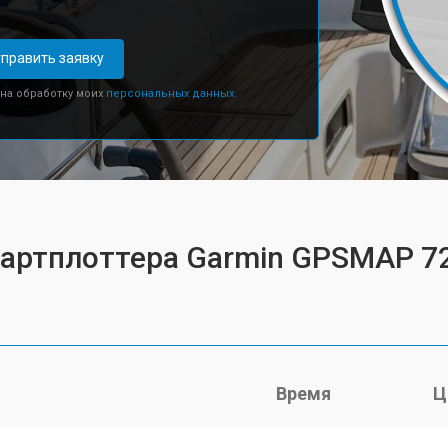
править заявку
 на обработку моих
персональных данных.
картплоттера Garmin GPSMAP 7
Время
Ц