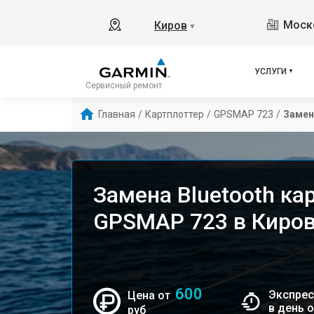
Моско
Киров
▼
УСЛУГИ
Сервисный ремонт
Главная
/
Картплоттер
/
GPSMAP 723
/
Замен
Замена Bluetooth ка
GPSMAP 723 в Киро
600
Экспрес
Цена от
в день 
руб