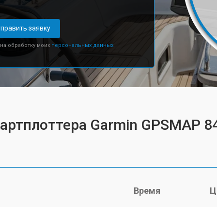
править заявку
 на обработку моих
персональных данных.
 картплоттера Garmin GPSMAP 
Время
Ц