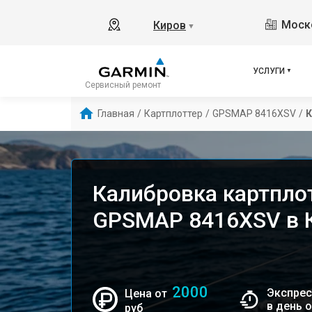
Моско
Киров
▼
УСЛУГИ
Сервисный ремонт
Главная
/
Картплоттер
/
GPSMAP 8416XSV
/
К
Калибровка картпло
GPSMAP 8416XSV в 
2000
Экспрес
Цена от
в день 
руб