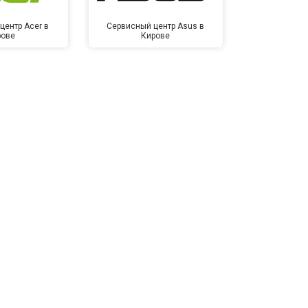
центр Acer в
Сервисный центр Asus в
Сервисный це
рове
Кирове