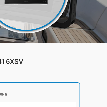
8416XSV
ена