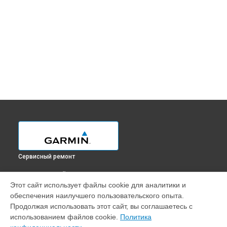
Сервисный ремонт
ВЫБЕРИ СВОЙ ГОРОД
Этот сайт использует файлы cookie для аналитики и
Ремонт картплоттера GPSMAP 8422 MFD Garmin в
обеспечения наилучшего пользовательского опыта.
Краснодаре
Продолжая использовать этот сайт, вы соглашаетесь с
Ремонт картплоттера GPSMAP 8422 MFD Garmin в
Ростове-
использованием файлов cookie.
Политика
на-Дону