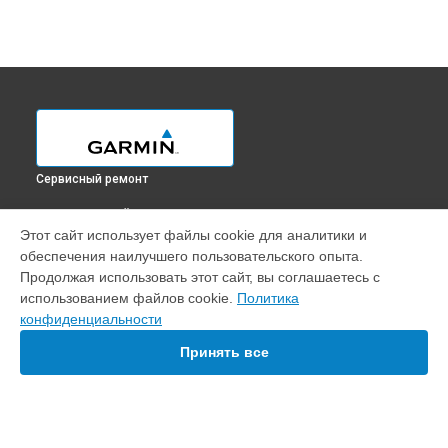
Сервисный ремонт
ВЫБЕРИ СВОЙ ГОРОД
Этот сайт использует файлы cookie для аналитики и
Замена динамика навигатора FORETREX 701 Garmin в
обеспечения наилучшего пользовательского опыта.
Краснодаре
Продолжая использовать этот сайт, вы соглашаетесь с
Замена динамика навигатора FORETREX 701 Garmin в
использованием файлов cookie.
Политика
Ростове-на-Дону
конфиденциальности
Замена динамика навигатора FORETREX 701 Garmin в
Нижнем Новгороде
Принять все
Замена динамика навигатора FORETREX 701 Garmin в
Новосибирске
Замена динамика навигатора FORETREX 701 Garmin в
Челябинске