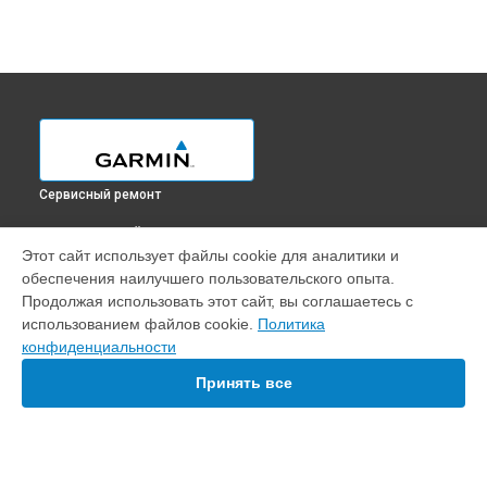
Сервисный ремонт
ВЫБЕРИ СВОЙ ГОРОД
Этот сайт использует файлы cookie для аналитики и
Замена дисплея (экрана) навигатора GPSMAP 276CX Garmin
обеспечения наилучшего пользовательского опыта.
в
Краснодаре
Продолжая использовать этот сайт, вы соглашаетесь с
Замена дисплея (экрана) навигатора GPSMAP 276CX Garmin
использованием файлов cookie.
Политика
в
Ростове-на-Дону
конфиденциальности
Замена дисплея (экрана) навигатора GPSMAP 276CX Garmin
в
Нижнем Новгороде
Принять все
Замена дисплея (экрана) навигатора GPSMAP 276CX Garmin
в
Новосибирске
Замена дисплея (экрана) навигатора GPSMAP 276CX Garmin
в
Челябинске