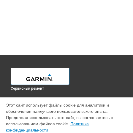
Сервисный ремонт
ВЫБЕРИ СВОЙ ГОРОД
Этот сайт использует файлы cookie для аналитики и
Замена динамика смарт-часов INSTINCT 2 SOLAR Garmin в
обеспечения наилучшего пользовательского опыта.
Краснодаре
Продолжая использовать этот сайт, вы соглашаетесь с
Замена динамика смарт-часов INSTINCT 2 SOLAR Garmin в
использованием файлов cookie.
Политика
Ростове-на-Дону
конфиденциальности