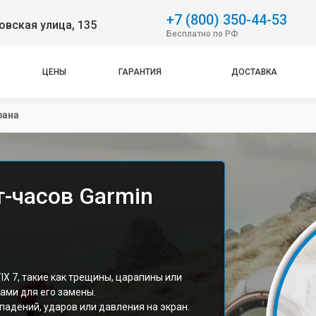
+7 (800) 350-44-53
вская улица, 135
Бесплатно по РФ
ЦЕНЫ
ГАРАНТИЯ
ДОСТАВКА
рана
т-часов Garmin
X 7, такие как трещины, царапины или
ами для его замены.
падений, ударов или давления на экран.