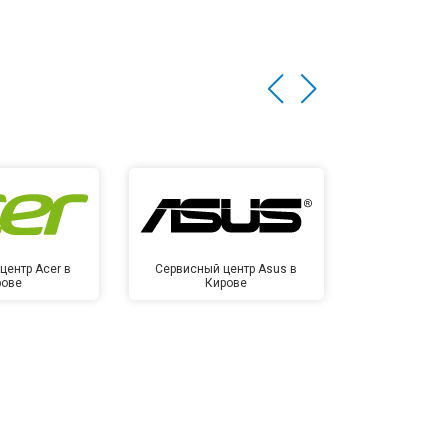
центр Acer в
Сервисный центр Asus в
Сервисный це
рове
Кирове