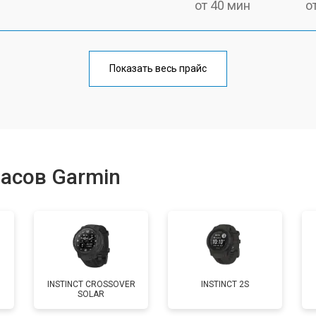
от 40 мин
о
от 60 мин
о
Показать весь прайс
от 50 мин
о
от 40 мин
о
асов Garmin
от 60 мин
о
от 50 мин
о
INSTINCT CROSSOVER
INSTINCT 2S
SOLAR
от 70 мин
о