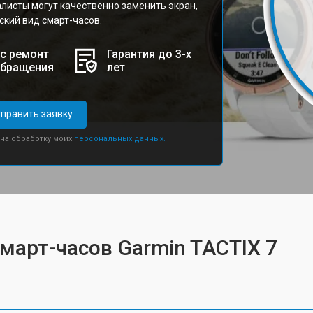
листы могут качественно заменить экран,
кий вид смарт-часов.
с ремонт
Гарантия до 3-х
обращения
лет
править заявку
 на обработку моих
персональных данных.
смарт-часов Garmin TACTIX 7